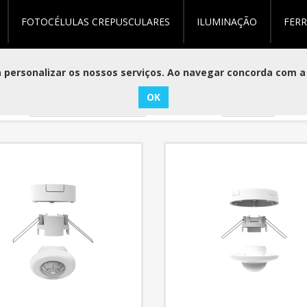
FOTOCÉLULAS CREPUSCULARES
ILUMINAÇÃO
FER
tos marcados com 'detetor dali'
personalizar os nossos serviços. Ao navegar concorda com a 
ar
Visualizar
por