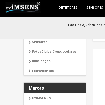
DETETORES
SENSORES
Produ
Categorias
Cookies ajudam-nos a 
Detetores
Orden
Sensores
Fotocélulas Crepusculares
Iluminação
Ferramentas
Marcas
BYiMSENS®