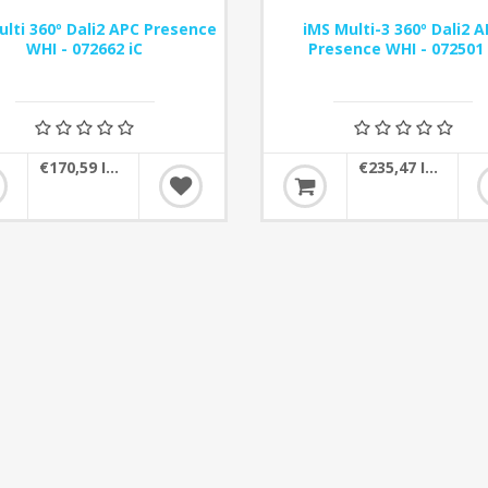
ulti 360º Dali2 APC Presence
iMS Multi-3 360º Dali2 
WHI - 072662 iC
Presence WHI - 072501
€170,59 IVA incluído
€235,47 IVA incluído