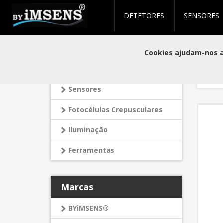
DETETORES
SENSORES
Produ
Categorias
Cookies ajudam-nos a 
Detetores
Orden
Sensores
Fotocélulas Crepusculares
Iluminação
Ferramentas
Marcas
BYiMSENS®