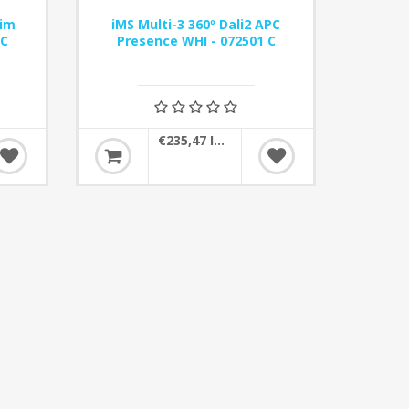
Dim
iMS Multi-3 360º Dali2 APC
 C
Presence WHI - 072501 C
€235,47 IVA incluído