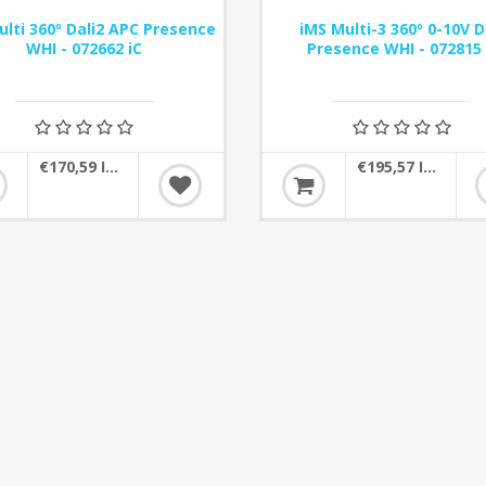
ulti 360º Dali2 APC Presence
iMS Multi-3 360º 0-10V 
WHI - 072662 iC
Presence WHI - 072815
€170,59 IVA incluído
€195,57 IVA incluído