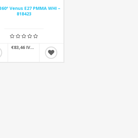
360º Venus E27 PMMA WHI –
818423
€83,46 IVA incluído