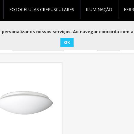
FOTOCÉLULAS CREPUSCULARES
ILUMINAÇÃO
FER
tos marcados com 'plafon e27'
personalizar os nossos serviços. Ao navegar concorda com a 
ar
Visualizar
por