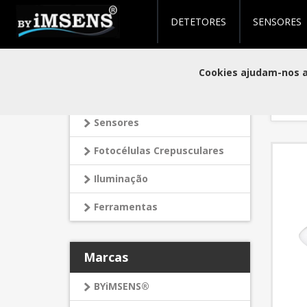
DETETORES
SENSORES
Produ
Categorias
Cookies ajudam-nos a 
Detetores
Orden
Sensores
Fotocélulas Crepusculares
Iluminação
Ferramentas
Marcas
BYiMSENS®