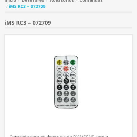
Início
Detetores
Acessórios
Comandos
iMS RC3 – 072709
iMS RC3 – 072709
Comando para os detetores da BYiMSENS com a