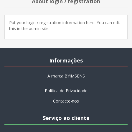
About login / registration
Put your login / registration information here. You can edit
this in the admin site.
Informações
A marca BYiMSENS
Política de Privacidade
Contacte-nos
Serviço ao cliente