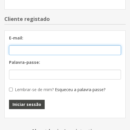
Cliente registado
E-mail:
Palavra-passe:
Lembrar-se de mim?
Esqueceu a palavra-passe?