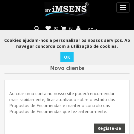
Toggl
navig
(0)
(0)
Cookies ajudam-nos a personalizar os nossos serviços. Ao
navegar concorda com a utilização de cookies.
Bem vindo(a), por favor inicie sessão!
Novo cliente
Ao criar uma conta no nosso site poderá encomendar
mais rapidamente, ficar atualizado sobre o estado das
Propostas de Encomendas e manter o controlo das
Propostas de Encomendas que fez anteriormente.