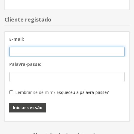
Cliente registado
E-mail:
Palavra-passe:
Lembrar-se de mim?
Esqueceu a palavra-passe?