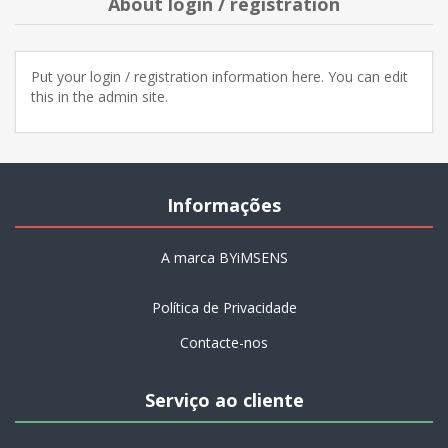
About login / registration
Put your login / registration information here. You can edit
this in the admin site.
Informações
A marca BYiMSENS
Política de Privacidade
Contacte-nos
Serviço ao cliente