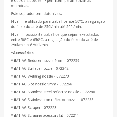
e outros 2 botões -> permitem parametrizar as
memórias.
Este soprador tem dois níveis.
Nível
I
- é utilizado para trabalhos até 50ºC, a regulação
do fluxo do ar é de 250l/min até 500l/min.
Nível
II
- possibilita trabalhos que sejam executados
entre 50ºC e 650ºC, a regulação do fluxo do ar é de
250l/min até 500l/min.
*Acessórios
* iMT AG Reducer nozzle 9mm - 072259
* iMT AG Surface nozzle - 072242
* iMT AG Welding nozzle - 072273
* iMT AG Slot nozzle 9mm - 072266
* iMT AG Stainless steel reflector nozzle - 072280
* iMT AG Stainless iron reflector nozzle - 072235
* iMT AG Scraper - 072228
* iMT AG Scraping acessory kit - 072211