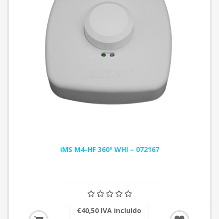
iMS M4-HF 360º WHI – 072167
€40,50 IVA incluído