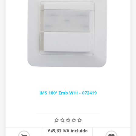
iMS 180º Emb WHI - 072419
€45,63 IVA incluído